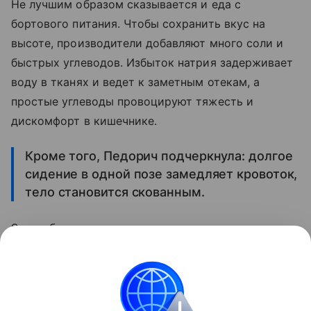
Не лучшим образом сказывается и еда с
бортового питания. Чтобы сохранить вкус на
высоте, производители добавляют много соли и
быстрых углеводов. Избыток натрия задерживает
воду в тканях и ведет к заметным отекам, а
простые углеводы провоцируют тяжесть и
дискомфорт в кишечнике.
Кроме того, Педорич подчеркнула: долгое
сидение в одной позе замедляет кровоток,
тело становится скованным.
Это добавляет тяжести в ногах и усиливает
отечность уже после приземления, подытожила
специалист.
Поделиться