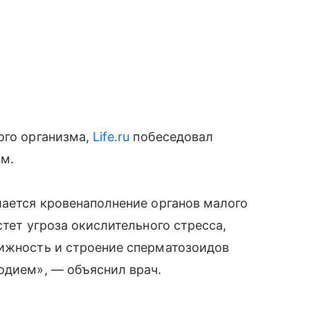
ого организма,
Life.ru
побеседовал
м.
шается кровенаполнение органов малого
стет угроза окислительного стресса,
вижность и строение сперматозоидов
одием», — объяснил врач.