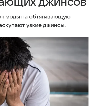
вающих джинсов
ок моды на обтягивающую
аскупают узкие джинсы.