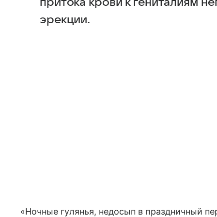
притока крови к гениталиям не
эрекции.
«Ночные гулянья, недосып в праздничный пе