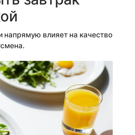
кой
 напрямую влияет на качество
тсмена.