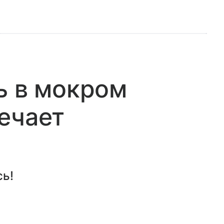
ь в мокром
ечает
сь!