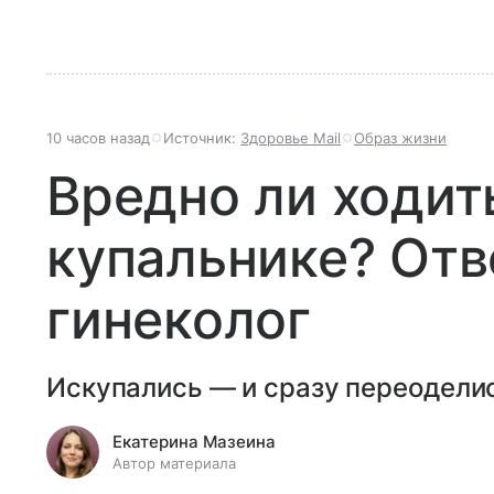
10 часов назад
Источник:
Здоровье Mail
Образ жизни
Вредно ли ходит
купальнике? Отв
гинеколог
Искупались — и сразу переодели
Екатерина Мазеина
Автор материала