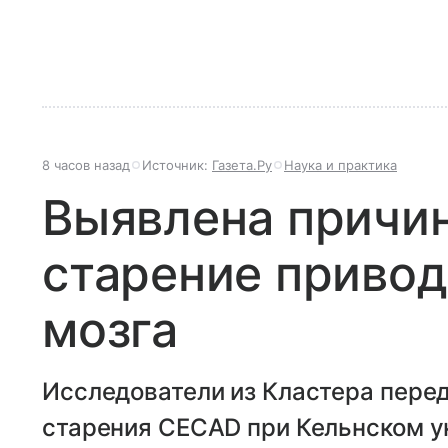
8 часов назад
Источник:
Газета.Ру
Наука и практика
Выявлена причин
старение привод
мозга
Исследователи из Кластера пере
старения CECAD при Кельнском у