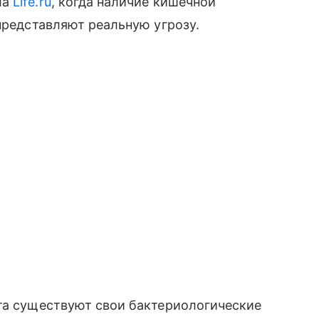
ла
Life.ru
, когда наличие кишечной
представляют реальную угрозу.
кта существуют свои бактериологические