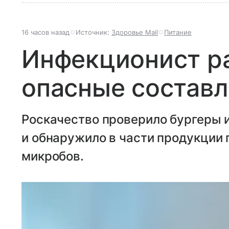
16 часов назад
Источник:
Здоровье Mail
Питание
Инфекционист р
опасные состав
Роскачество проверило бургеры 
и обнаружило в части продукции
микробов.