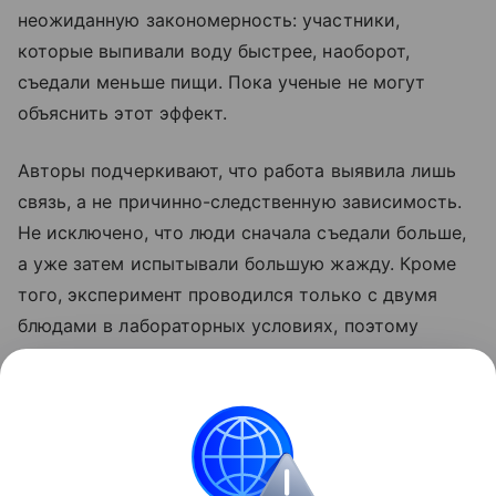
неожиданную закономерность: участники,
которые выпивали воду быстрее, наоборот,
съедали меньше пищи. Пока ученые не могут
объяснить этот эффект.
Авторы подчеркивают, что работа выявила лишь
связь, а не причинно-следственную зависимость.
Не исключено, что люди сначала съедали больше,
а уже затем испытывали большую жажду. Кроме
того, эксперимент проводился только с двумя
блюдами в лабораторных условиях, поэтому
результаты еще предстоит проверить в более
масштабных исследованиях.
Поделиться