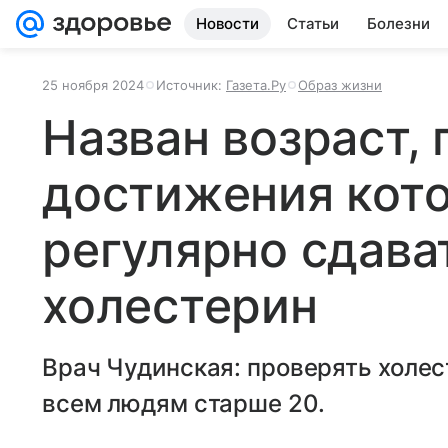
Новости
Статьи
Болезни
25 ноября 2024
Источник:
Газета.Ру
Образ жизни
Назван возраст, 
достижения кот
регулярно сдава
холестерин
Врач Чудинская: проверять холес
всем людям старше 20.