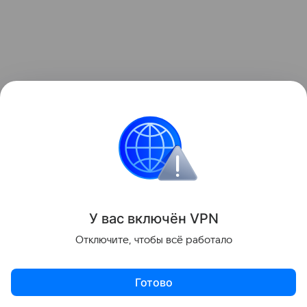
Сразу после бокала вина не стоит хвататься
за щетку. В первые 30−40 минут эмаль
размягчается, и механическая чистка только
усугубит повреждение.
Лучше прополоскать рот водой, чтобы
смыть остатки кислоты. Хороший
У вас включ
ён
V
P
N
вариант — пожевать жвачку без сахара,
Отключите, чтобы всё работало
в идеале с ксилитом, чтобы
простимулировать слюноотделение.
Готово
Важен и выбор закуски. Кислые фрукты, цитрусы,