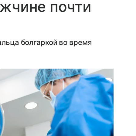
ужчине почти
альца болгаркой во время