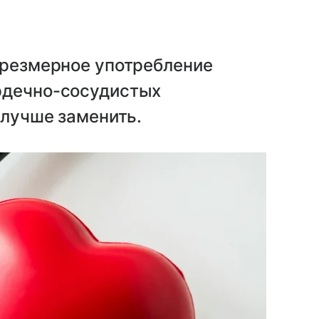
а
чрезмерное употребление
рдечно-сосудистых
 лучше заменить.