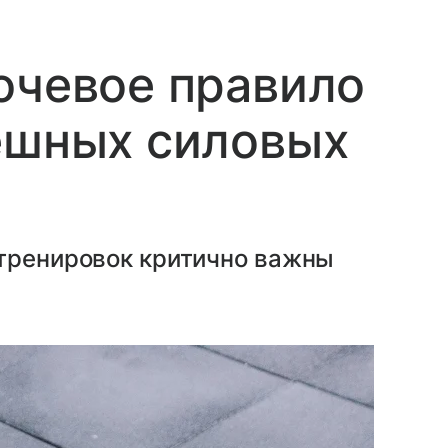
ючевое правило
ешных силовых
 тренировок критично важны