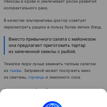
глюкозы в крови и увеличивает риски развития
колоректального рака.
В качестве альтернативы доктор советует
пересмотреть рацион в пользу более легких блюд.
Вместо привычного салата с майонезом
она предлагает приготовить тартар
из запеченной свеклы с рыбой.
Тяжелое пюре лучше заменить теплым салатом
из
тыквы
. Заправкой может послужить микс
из сметаны,
горчицы
и лимонного сока.
А вот магазинной колбасе стоит предпочесть
домашний паштет из куриной печени, выложенный
на цельнозерновой хлеб.