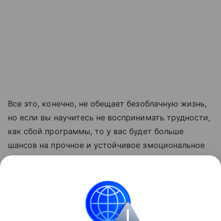
Все это, конечно, не обещает безоблачную жизнь,
но если вы научитесь не воспринимать трудности,
как сбой программы, то у вас будет больше
шансов на прочное и устойчивое эмоциональное
благополучие, чем у тех, кто непрерывно гонится
за хорошим настроением.
Поделиться