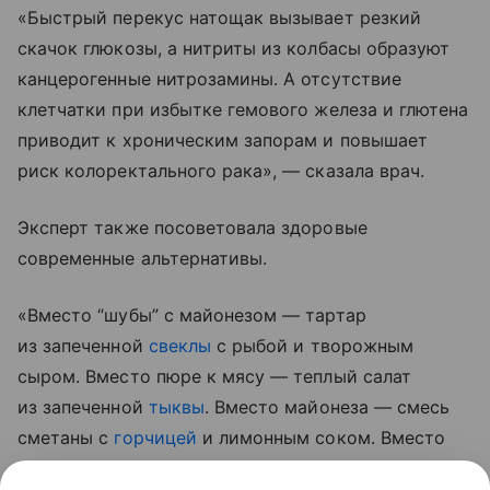
«Быстрый перекус натощак вызывает резкий
скачок глюкозы, а нитриты из колбасы образуют
канцерогенные нитрозамины. А отсутствие
клетчатки при избытке гемового железа и глютена
приводит к хроническим запорам и повышает
риск колоректального рака», — сказала врач.
Эксперт также посоветовала здоровые
современные альтернативы.
«Вместо “шубы” с майонезом — тартар
из запеченной
свеклы
с рыбой и творожным
сыром. Вместо пюре к мясу — теплый салат
из запеченной
тыквы
. Вместо майонеза — смесь
сметаны с
горчицей
и лимонным соком. Вместо
колбасы — домашний паштет из куриной печени