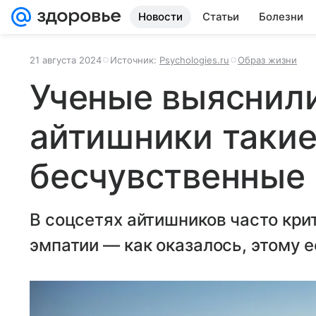
Новости
Статьи
Болезни
21 августа 2024
Источник:
Psychologies.ru
Образ жизни
Ученые выяснили
айтишники таки
бесчувственные
В соцсетях айтишников часто кри
эмпатии — как оказалось, этому 