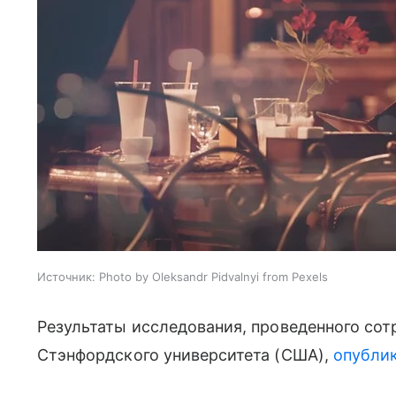
Источник:
Photo by Oleksandr Pidvalnyi from Pexels
Результаты исследования, проведенного со
Стэнфордского университета (США),
опубли