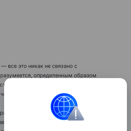
— все это никак не связано с
, разумеется, определенным образом
ность женщины зачать вынужденный
е чем мифы.
анее и не зависит от секса. Нет
бавляет врач. Иными словами, бежать