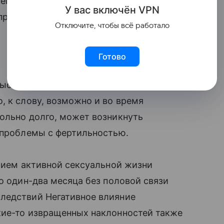
женщинам смысла нет. Точно так же не
У вас включ
ён
V
P
N
пройдет».
Отключите, чтобы всё работало
Готово
высокий уровень тестостерона, то
, к слову, возможно и во время
ольно долго, может возникнуть
 проблемы с фертильностью.
ичием активной сексуальной жизни
о один-два месяца без половой связи
ледствий Негативное влияние
кие-то извращенных наклонностей также