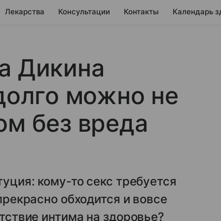
Лекарства
Консультации
Контакты
Календарь з
а Дикина
 долго можно не
ом без вреда
туция: кому-то секс требуется
 прекрасно обходится и вовсе
утствие интима на здоровье?