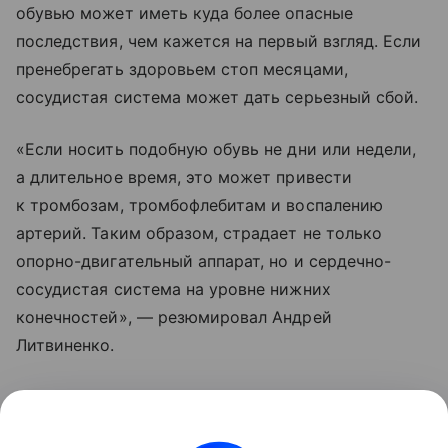
обувью может иметь куда более опасные
последствия, чем кажется на первый взгляд. Если
пренебрегать здоровьем стоп месяцами,
сосудистая система может дать серьезный сбой.
«Если носить подобную обувь не дни или недели,
а длительное время, это может привести
к тромбозам, тромбофлебитам и воспалению
артерий. Таким образом, страдает не только
опорно-двигательный аппарат, но и сердечно-
сосудистая система на уровне нижних
конечностей», — резюмировал Андрей
Литвиненко.
Ранее Литвиненко рассказал, чем опасно быстрое
похудение.