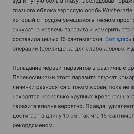
зуд и тупую боль в глазу. Обследовав пора
глазного яблока взрослую особь
Wuchereria 
который с трудом умещался в тесном простр
аккуратно извлечь паразита и измерить его 
составила целых 15 сантиметров.
Вот здесь
операции (
зрелище не для слабонервных и
Попадание червей-паразитов в различные ор
Переносчиками этого паразита служат кома
личинки разносятся с током крови, пока не з
находятся несколько крупных кровеносных со
паразита вполне вероятно. Правда, удивляю
достигает в длину 10 см, так что 15-сантиме
рекордсменом.