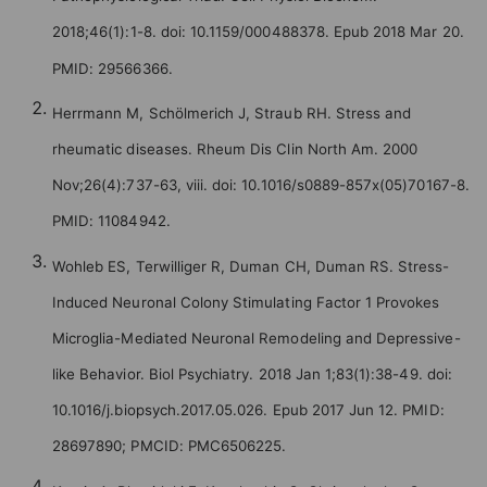
2018;46(1):1-8. doi: 10.1159/000488378. Epub 2018 Mar 20.
PMID: 29566366.
Herrmann M, Schölmerich J, Straub RH. Stress and
rheumatic diseases. Rheum Dis Clin North Am. 2000
Nov;26(4):737-63, viii. doi: 10.1016/s0889-857x(05)70167-8.
PMID: 11084942.
Wohleb ES, Terwilliger R, Duman CH, Duman RS. Stress-
Induced Neuronal Colony Stimulating Factor 1 Provokes
Microglia-Mediated Neuronal Remodeling and Depressive-
like Behavior. Biol Psychiatry. 2018 Jan 1;83(1):38-49. doi:
10.1016/j.biopsych.2017.05.026. Epub 2017 Jun 12. PMID:
28697890; PMCID: PMC6506225.