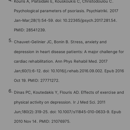
Kouris A, Platsidaki E, Kouskoukis C, Christodoulou C.
Psychological parameters of psoriasis. Psychiatriki. 2017
Jan-Mar;28(1):54-59. doi: 10.22365/jpsych.2017.281.54.
PMID: 28541239.
Chauvet-Gelinier JC, Bonin B. Stress, anxiety and
depression in heart disease patients: A major challenge for
cardiac rehabilitation. Ann Phys Rehabil Med. 2017
Jan;60(1):6-12. doi: 10.1016/j.rehab.2016.09.002. Epub 2016
Oct 19. PMID: 27771272.
Dinas PC, Koutedakis Y, Flouris AD. Effects of exercise and
physical activity on depression. Ir J Med Sci. 2011
Jun;180(2):319-25. doi: 10.1007/s11845-010-0633-9. Epub
2010 Nov 14. PMID: 21076975.