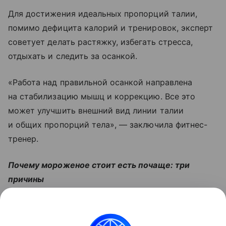
Для достижения идеальных пропорций талии,
помимо дефицита калорий и тренировок, эксперт
советует делать растяжку, избегать стресса,
отдыхать и следить за осанкой.
«Работа над правильной осанкой направлена
на стабилизацию мышц и коррекцию. Все это
может улучшить внешний вид линии талии
и общих пропорций тела», — заключила фитнес-
тренер.
Почему мороженое стоит есть почаще: три
причины
Читайте также:
Что есть во время менопаузы