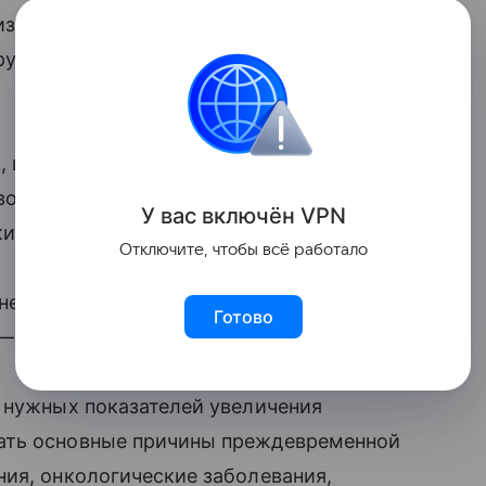
изни. Об этом в интервью «Известиям»
рург Минздрава, президент «Лиги
 влияет и генетика. Академик уверен,
авоохранение и меняться в лучшую
У вас включ
ён
V
P
N
ительность жизни будет увеличиваться.
Отключите, чтобы всё работало
енетических предрасположенностей,
Готово
— отметил он.
 нужных показателей увеличения
ать основные причины преждевременной
ия, онкологические заболевания,