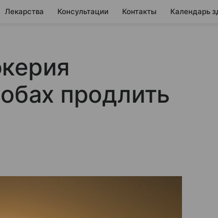
Лекарства
Консультации
Контакты
Календарь з
окерия
собах продлить