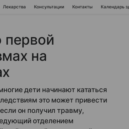
Лекарства
Консультации
Контакты
Календарь з
о первой
вмах на
ах
многие дети начинают кататься
следствиям это может привести
если он получил травму,
ведующий отделением