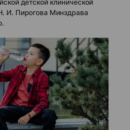
йской детской клинической
. И. Пирогова Минздрава
о.