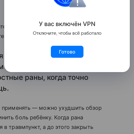
У вас включ
ён
V
P
N
ательно обработать антисептическим
Отключите, чтобы всё работало
ельнее, повидон-йодом).
Готово
я ссадина, то ее можно
м средством стоит
стные раны, когда точно
щь.
зя применять — можно ухудшить обзор
нить боль ребёнку. Когда рана
 в травмпункт, а до этого закрыть