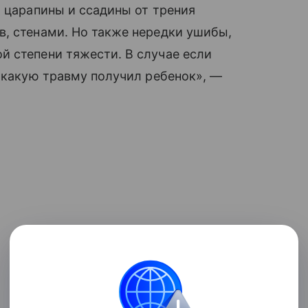
я царапины и ссадины от трения
в, стенами. Но также нередки ушибы,
й степени тяжести. В случае если
, какую травму получил ребенок», —