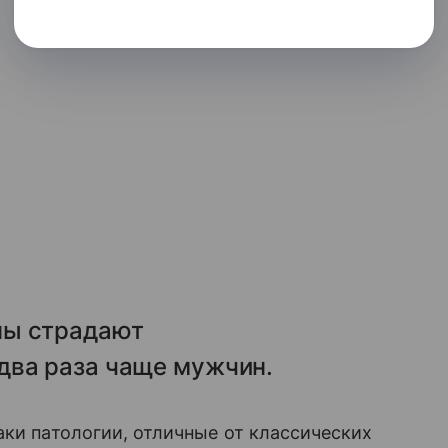
ны страдают
два раза чаще мужчин.
аки патологии, отличные от классических