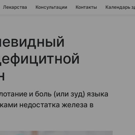
Лекарства
Консультации
Контакты
Календарь з
чевидный
дефицитной
н
отание и боль (или зуд) языка
ками недостатка железа в