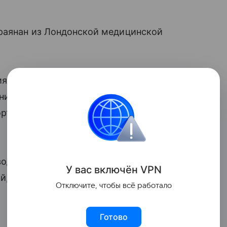
раянан из Лондонской медицинской
я — это состояние, при котором
снижению количества эритроцитов.
ортируют гемоглобин и отвечают за
водит к ухудшению самочувствия, а
У вас включ
ён
V
P
N
й, тяжелых инфекций и почечной
Отключите, чтобы всё работало
Готово