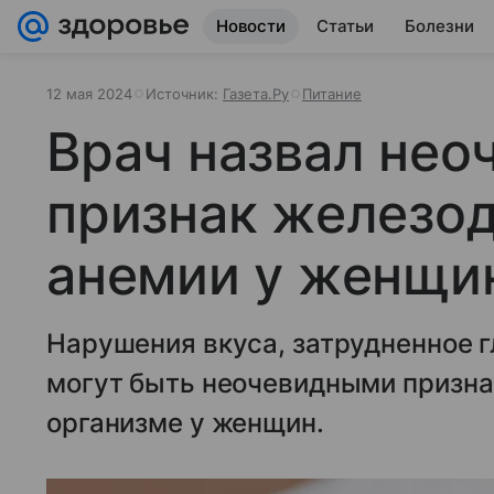
Новости
Статьи
Болезни
12 мая 2024
Источник:
Газета.Ру
Питание
Врач назвал нео
признак железо
анемии у женщи
Нарушения вкуса, затрудненное гл
могут быть неочевидными призна
организме у женщин.