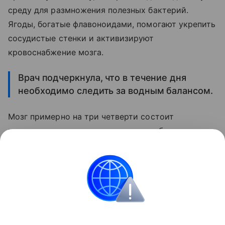
среду для размножения полезных бактерий.
Ягоды, богатые флавоноидами, помогают укрепить
сосудистые стенки и активизируют
кровоснабжение мозга.
Врач подчеркнула, что в течение дня
необходимо следить за водным балансом.
Мозг примерно на три четверти состоит
из жидкости, поэтому даже легкое обезвоживание
сразу сказывается на концентрации внимания
и умственной работоспособности.
Поделиться
ИНФОРМАЦИЯ ПРЕДОСТАВЛЯЕТСЯ В СПРАВОЧНЫХ