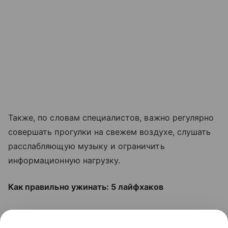
Также, по словам специалистов, важно регулярно
совершать прогулки на свежем воздухе, слушать
расслабляющую музыку и ограничить
информационную нагрузку.
Как правильно ужинать: 5 лайфхаков
Читайте также:
11 знаменитостей с диагнозом
«биполярное расстройство»