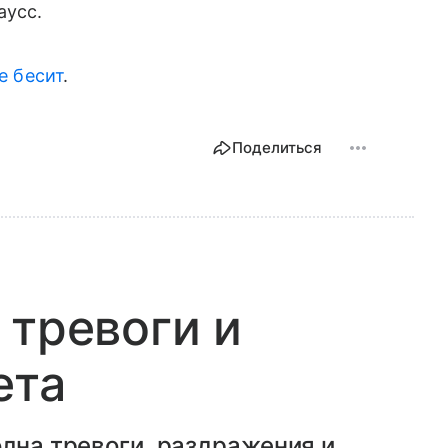
аусс.
е бесит
.
Поделиться
 тревоги и
ета
олна тревоги, раздражения и