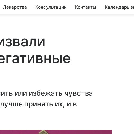
Лекарства
Консультации
Контакты
Календарь з
извали
егативные
сить или избежать чувства
лучше принять их, и в