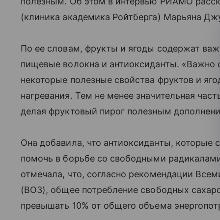
полезным. Об этом в интервью РИАМО расск
(клиника академика Ройтберга) Марьяна Дж
По ее словам, фрукты и ягоды содержат ва
пищевые волокна и антиоксиданты. «Важно о
некоторые полезные свойства фруктов и яго
нагревания. Тем не менее значительная част
делая фруктовый пирог полезным дополнение
Она добавила, что антиоксиданты, которые с
помочь в борьбе со свободными радикалами
отмечала, что, согласно рекомендации Все
(ВОЗ), общее потребление свободных сахар
превышать 10% от общего объема энергопотр