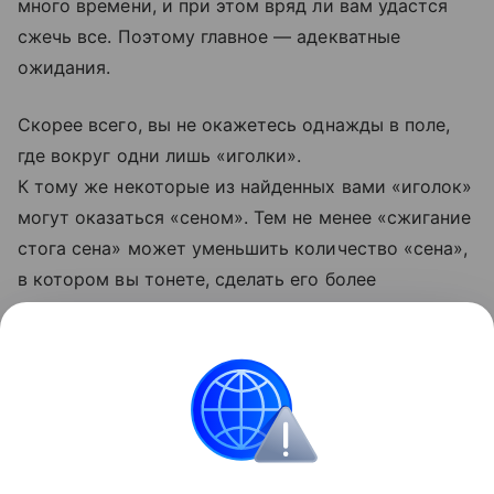
много времени, и при этом вряд ли вам удастся
сжечь все. Поэтому главное — адекватные
ожидания.
Скорее всего, вы не окажетесь однажды в поле,
где вокруг одни лишь «иголки».
К тому же некоторые из найденных вами «иголок»
могут оказаться «сеном». Тем не менее «сжигание
стога сена» может уменьшить количество «сена»,
в котором вы тонете, сделать его более
управляемым и понять, что для вас действительно
важно в людях, а что — не очень.
Поделиться