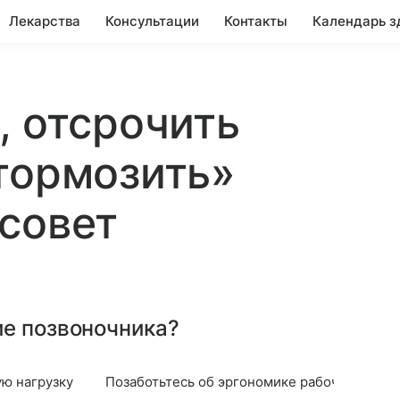
Лекарства
Консультации
Контакты
Календарь з
, отсрочить
тормозить»
совет
ие позвоночника?
ю нагрузку
Позаботьтесь об эргономике рабочего мест