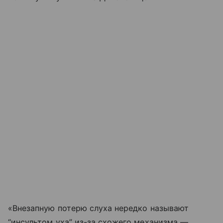
«Внезапную потерю слуха нередко называют
“инсультом уха” из-за схожего механизма —