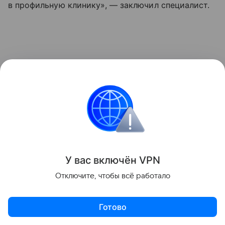
в профильную клинику», — заключил специалист.
У вас включ
ён
V
P
N
Отключите, чтобы всё работало
Готово
По словам Дикопольцева, примерно у половины