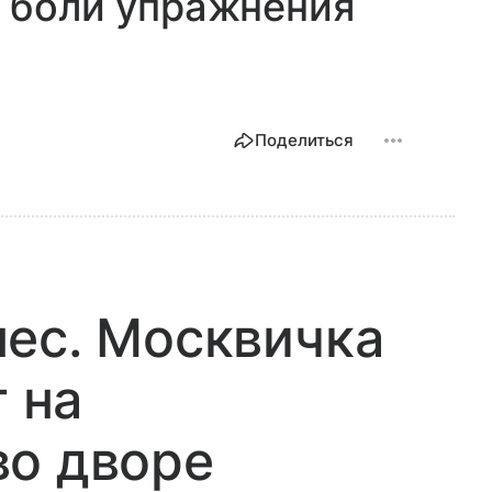
 боли упражнения
Поделиться
ес. Москвичка
г на
во дворе