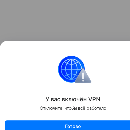
У вас включ
ён
V
P
N
Отключите, чтобы всё работало
Готово