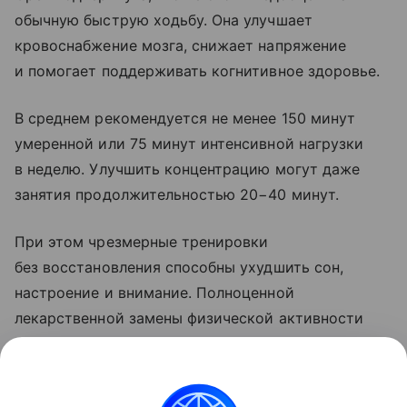
обычную быструю ходьбу. Она улучшает
кровоснабжение мозга, снижает напряжение
и помогает поддерживать когнитивное здоровье.
В среднем рекомендуется не менее 150 минут
умеренной или 75 минут интенсивной нагрузки
в неделю. Улучшить концентрацию могут даже
занятия продолжительностью 20−40 минут.
При этом чрезмерные тренировки
без восстановления способны ухудшить сон,
настроение и внимание. Полноценной
лекарственной замены физической активности
пока не существует, поскольку она одновременно
воздействует на несколько систем организма.