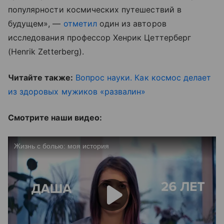
популярности космических путешествий в
будущем», —
отметил
один из авторов
исследования профессор Хенрик Цеттерберг
(Henrik Zetterberg).
Читайте также:
Вопрос науки. Как космос делает
из здоровых мужиков «развалин»
Смотрите наши видео: