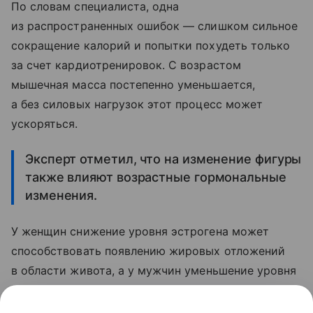
По словам специалиста, одна
из распространенных ошибок — слишком сильное
сокращение калорий и попытки похудеть только
за счет кардиотренировок. С возрастом
мышечная масса постепенно уменьшается,
а без силовых нагрузок этот процесс может
ускоряться.
Эксперт отметил, что на изменение фигуры
также влияют возрастные гормональные
изменения.
У женщин снижение уровня эстрогена может
способствовать появлению жировых отложений
в области живота, а у мужчин уменьшение уровня
тестостерона связано с замедлением обмена
веществ и снижением мышечного тонуса.