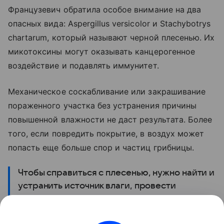
Французевич обратила особое внимание на два
опасных вида: Aspergillus versicolor и Stachybotrys
chartarum, который называют черной плесенью. Их
микотоксины могут оказывать канцерогенное
воздействие и подавлять иммунитет.
Механическое соскабливание или закрашивание
пораженного участка без устранения причины
повышенной влажности не даст результата. Более
того, если повредить покрытие, в воздух может
попасть еще больше спор и частиц грибницы.
Чтобы справиться с плесенью, нужно найти и
устранить источник влаги, провести
профессиональную обработку помещения и
при необходимости скорректировать