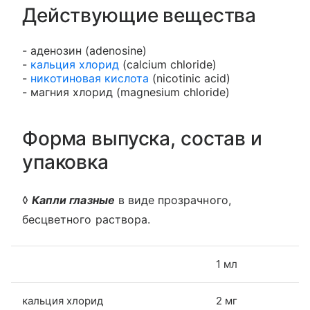
Действующие вещества
- аденозин (adenosine)
-
кальция хлорид
(calcium chloride)
-
никотиновая кислота
(nicotinic acid)
- магния хлорид (magnesium chloride)
Форма выпуска, состав и
упаковка
◊
Капли глазные
в виде прозрачного,
бесцветного раствора.
1 мл
кальция хлорид
2 мг