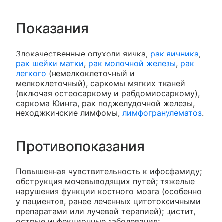
Показания
Злокачественные опухоли яичка,
рак яичника
,
рак шейки матки
,
рак молочной железы
,
рак
легкого
(немелкоклеточный и
мелкоклеточный), саркомы мягких тканей
(включая остеосаркому и рабдомиосаркому),
саркома Юинга, рак поджелудочной железы,
неходжкинские лимфомы,
лимфогранулематоз
.
Противопоказания
Повышенная чувствительность к ифосфамиду;
обструкция мочевыводящих путей; тяжелые
нарушения функции костного мозга (особенно
у пациентов, ранее леченных цитотоксичными
препаратами или лучевой терапией); цистит,
острые инфекционные заболевания;