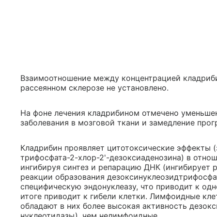
Взаимоотношение между концентрацией кладриби
рассеянном склерозе не установлено.
На фоне лечения кладрибином отмечено уменьше
заболевания в мозговой ткани и замедление про
Кладрибин проявляет цитотоксические эффекты (з
трифосфата-2-хлор-2'-дезоксиаденозина) в отно
ингибируя синтез и репарацию ДНК (ингибирует
реакции образования дезоксинуклеозидтрифосфа
специфическую эндонуклеазу, что приводит к од
итоге приводит к гибели клетки. Лимфоидные клет
обладают в них более высокая активность дезокс
нуклеотидазы), чем нелимфоидные.