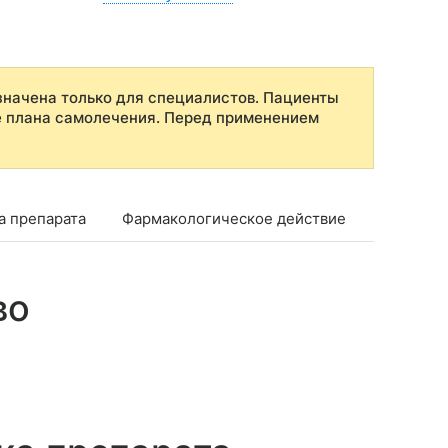
начена только для специалистов. Пациенты
е плана самолечения. Перед применением
а препарата
Фармакологическое действие
Фармако
во