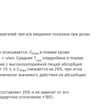
зателей при в/в введении показана при дозах
о всасывается. C
в плазме крови
max
 × ч/мл. Среднее Т
кладрибина в плазме
max
еме с высококалорийной пищей абсорбция
 1.5 ч, а C
снижается на 29%, при этом
max
инически значимого действия на абсорбцию
оставляет 20% и не зависит от его
андартное отклонение ±185).