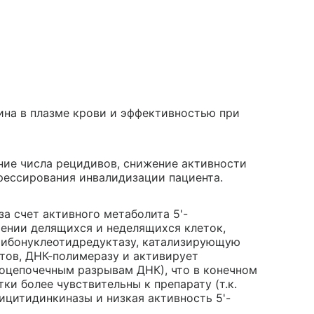
на в плазме крови и эффективностью при
ние числа рецидивов, снижение активности
грессирования инвалидизации пациента.
а счет активного метаболита 5'-
шении делящихся и неделящихся клеток,
 рибонуклеотидредуктазу, катализирующую
тов, ДНК-полимеразу и активирует
ноцепочечным разрывам ДНК), что в конечном
ки более чувствительны к препарату (т.к.
ицитидинкиназы и низкая активность 5'-