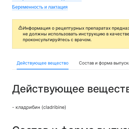
Беременность и лактация
Информация о рецептурных препаратах предназ
не должны использовать инструкцию в качеств
проконсультируйтесь с врачом.
Действующее вещество
Состав и форма выпуск
Действующее вещест
- кладрибин (cladribine)