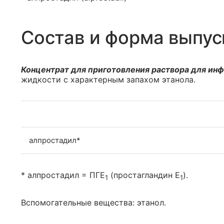
Состав и форма выпус
Концентрат для приготовления раствора для ин
жидкости с характерным запахом этанола.
алпростадил*
* алпростадил = ПГЕ
(простагландин E
).
1
1
Вспомогательные вещества: этанол.