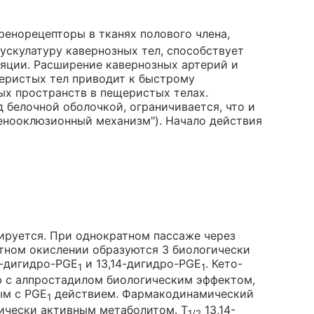
ренорецепторы в тканях полового члена,
ускулатуру кавернозных тел, способствует
яции. Расширение кавернозных артерий и
еристых тел приводит к быстрому
ых пространств в пещеристых телах.
 белочной оболочкой, ограничивается, что и
енооклюзионный механизм"). Начало действия
ируется. При однократном пассаже через
тном окислении образуются 3 биологически
14-дигидро-PGE
и 13,14-дигидро-PGE
. Кето-
1
1
ю с алпростадилом биологическим эффектом,
ым с PGE
действием. Фармакодинамический
1
ически активным метаболитом. T
13,14-
1/2