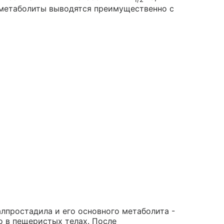
 метаболиты выводятся преимущественно с
лпростадила и его основного метаболита -
о в пещеристых телах. После