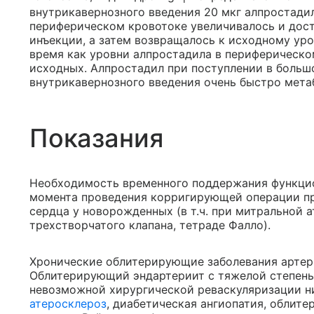
внутрикавернозного введения 20 мкг алпростади
периферическом кровотоке увеличивалось и дост
инъекции, а затем возвращалось к исходному уро
время как уровни алпростадила в периферическо
исходных. Алпростадил при поступлении в больш
внутрикавернозного введения очень быстро мета
Показания
Необходимость временного поддержания функцио
момента проведения корригирующей операции п
сердца у новорожденных (в т.ч. при митральной а
трехстворчатого клапана, тетраде Фалло).
Хронические облитерирующие заболевания артерий
Облитерирующий эндартериит с тяжелой степен
невозможной хирургической реваскуляризации н
атеросклероз
, диабетическая ангиопатия, облит