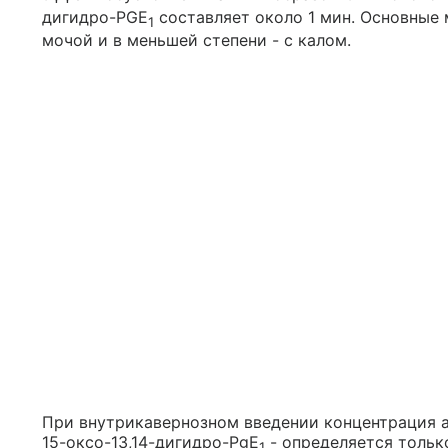
дигидро-PGE
составляет около 1 мин. Основные
1
мочой и в меньшей степени - с калом.
При внутрикавернозном введении концентрация а
15-оксо-13,14-дигидро-PgE
- определяется тольк
1