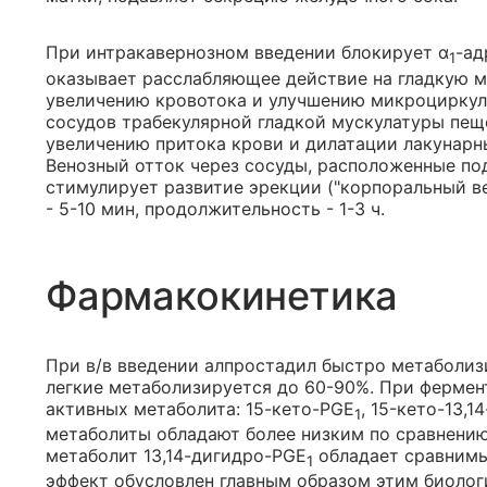
При интракавернозном введении блокирует α
-ад
1
оказывает расслабляющее действие на гладкую м
увеличению кровотока и улучшению микроциркул
сосудов трабекулярной гладкой мускулатуры пещ
увеличению притока крови и дилатации лакунарн
Венозный отток через сосуды, расположенные под
стимулирует развитие эрекции ("корпоральный в
- 5-10 мин, продолжительность - 1-3 ч.
Фармакокинетика
При в/в введении алпростадил быстро метаболиз
легкие метаболизируется до 60-90%. При фермен
активных метаболита: 15-кето-PGE
, 15-кето-13,
1
метаболиты обладают более низким по сравнени
метаболит 13,14-дигидро-PGE
обладает сравним
1
эффект обусловлен главным образом этим биолог