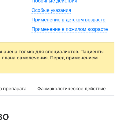
Побочные действия
Особые указания
Применение в детском возрасте
Применение в пожилом возрасте
начена только для специалистов. Пациенты
е плана самолечения. Перед применением
а препарата
Фармакологическое действие
Фармако
во