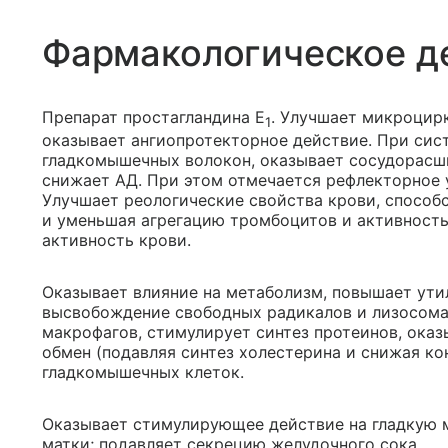
Фармакологическое д
Препарат простагландина E
. Улучшает микроцир
1
оказывает ангиопротекторное действие. При сис
гладкомышечных волокон, оказывает сосудорас
снижает АД. При этом отмечается рефлекторное 
Улучшает реологические свойства крови, спосо
и уменьшая агрегацию тромбоцитов и активност
активность крови.
Оказывает влияние на метаболизм, повышает ути
высвобождение свободных радикалов и лизосома
макрофагов, стимулирует синтез протеинов, оказ
обмен (подавляя синтез холестерина и снижая 
гладкомышечных клеток.
Оказывает стимулирующее действие на гладкую м
матки; подавляет секрецию желудочного сока.