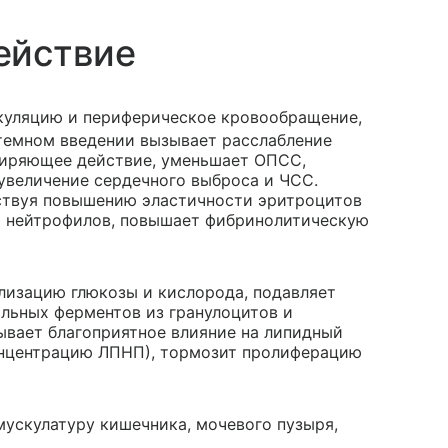
ействие
куляцию и периферическое кровообращение,
темном введении вызывает расслабление
ширяющее действие, уменьшает ОПСС,
увеличение сердечного выброса и ЧСС.
бствуя повышению эластичности эритроцитов
ь нейтрофилов, повышает фибринолитическую
лизацию глюкозы и кислорода, подавляет
льных ферментов из гранулоцитов и
ывает благоприятное влияние на липидный
концентрацию ЛПНП), тормозит пролиферацию
ускулатуру кишечника, мочевого пузыря,