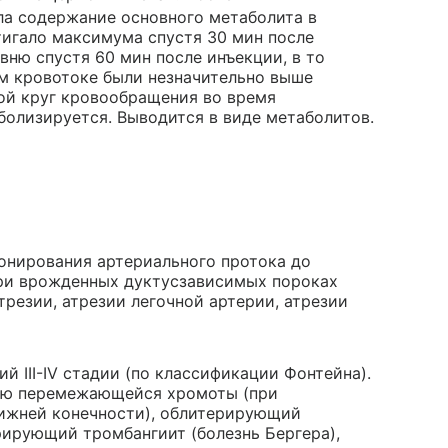
ла содержание основного метаболита в
игало максимума спустя 30 мин после
вню спустя 60 мин после инъекции, в то
м кровотоке были незначительно выше
ой круг кровообращения во время
болизируется. Выводится в виде метаболитов.
нирования артериального протока до
ри врожденных дуктусзависимых пороках
трезии, атрезии легочной артерии, атрезии
 III-IV стадии (по классификации Фонтейна).
ью перемежающейся хромоты (при
ижней конечности), облитерирующий
ерирующий тромбангиит (болезнь Бергера),