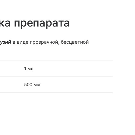
ка препарата
фузий
в виде прозрачной, бесцветной
1 мл
500 мкг