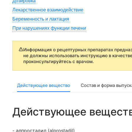
Дозировка
Лекарственное взаимодействие
Беременность и лактация
При нарушениях функции печени
Информация о рецептурных препаратах предназ
не должны использовать инструкцию в качеств
проконсультируйтесь с врачом.
Действующее вещество
Состав и форма выпуск
Действующее вещест
- алпростадил (alprostadil)