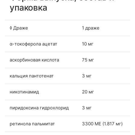
упаковка
◊ Драже
1 драже
α-токоферола ацетат
10 мг
аскорбиновая кислота
75 мг
кальция пантотенат
3 мг
никотинамид
20 мг
пиридоксина гидрохлорид
3 мг
ретинола пальмитат
3300 МЕ (1.817 мг)