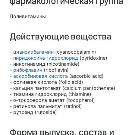
фармакологическая группа
Поливитамины
Действующие вещества
-
цианокобаламин
(cyanocobalamin)
-
пиридоксина гидрохлорид
(pyridoxine)
- никотинамид (nicotinamide)
-
рибофлавин
(riboflavin)
-
аскорбиновая кислота
(ascorbic acid)
- фолиевая кислота (folic acid)
- кальция пантотенат (calcium pantothenate)
- тиамина гидрохлорид (thiamine)
- α-токоферола ацетат (tocopherol)
- ретинола пальмитат (retinol)
- рутозид (rutoside)
Форма выпуска, состав и