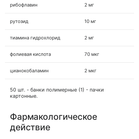
рибофлавин
2 мг
рутозид
10 мг
тиамина гидрохлорид
2 мг
фолиевая кислота
70 мкг
цианокобаламин
2 мкг
50 шт. - банки полимерные (1) - пачки
картонные.
Фармакологическое
действие