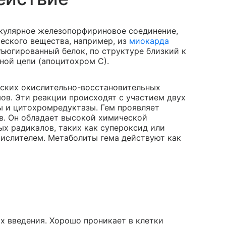
кулярное железопорфириновое соединение,
еского вещества, например, из
миокарда
нъюгированный белок, по структуре близкий к
дной цепи (апоцитохром С).
ских окислительно-восстановительных
ов. Эти реакции происходят с участием двух
 и цитохромредуктазы. Гем проявляет
ов. Он обладает высокой химической
х радикалов, таких как супероксид или
кислителем. Метаболиты гема действуют как
х введения. Хорошо проникает в клетки