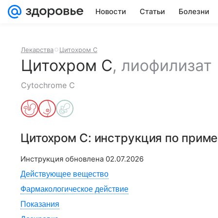
Новости
Статьи
Болезни
Лекарства
Цитохром C
Цитохром C
,
лиофилизат
Cytochrome C
Цитохром C
: инструкция по прим
Инструкция обновлена
02.07.2026
Действующее вещество
Фармакологическое действие
Показания