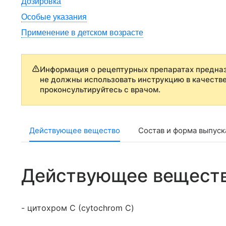
Дозировка
Особые указания
Применение в детском возрасте
Информация о рецептурных препаратах предназ
не должны использовать инструкцию в качеств
проконсультируйтесь с врачом.
Действующее вещество
Состав и форма выпуск
Действующее вещест
- цитохром С (cytochrom C)