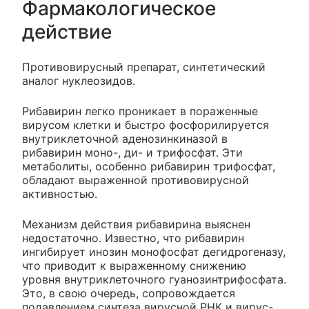
Фармакологическое
действие
Противовирусный препарат, синтетический
аналог нуклеозидов.
Рибавирин легко проникает в пораженные
вирусом клетки и быстро фосфорилируется
внутриклеточной аденозинкиназой в
рибавирин моно-, ди- и трифосфат. Эти
метаболиты, особенно рибавирин трифосфат,
обладают выраженной противовирусной
активностью.
Механизм действия рибавирина выяснен
недостаточно. Известно, что рибавирин
ингибирует инозин монофосфат дегидрогеназу,
что приводит к выраженному снижению
уровня внутриклеточного гуанозинтрифосфата.
Это, в свою очередь, сопровождается
подавлением синтеза вирусной РНК и вирус-