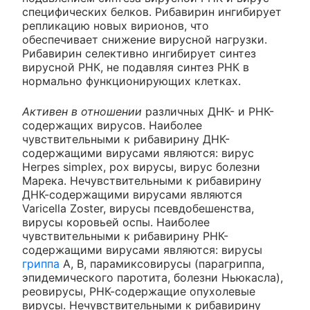
специфических белков. Рибавирин ингибирует
репликацию новых вирионов, что
обеспечивает снижение вирусной нагрузки.
Рибавирин селективно ингибирует синтез
вирусной РНК, не подавляя синтез РНК в
нормально функционирующих клетках.
Активен в отношении
различных ДНК- и РНК-
содержащих вирусов. Наиболее
чувствительными к рибавирину ДНК-
содержащими вирусами являются: вирус
Herpes simplex, poх вирусы, вирус болезни
Марека. Нечувствительными к рибавирину
ДНК-содержащими вирусами являются
Varicella Zoster, вирусы псевдобешенства,
вирусы коровьей оспы. Наиболее
чувствительными к рибавирину РНК-
содержащими вирусами являются: вирусы
гриппа
А, В, парамиксовирусы (парагриппа,
эпидемического паротита, болезни Ньюкасла),
реовирусы, РНК-содержащие опухолевые
вирусы. Нечувствительными к рибавирину