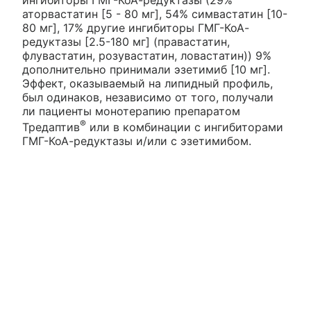
аторвастатин [5 - 80 мг], 54% симвастатин [10-
80 мг], 17% другие ингибиторы ГМГ-КоА-
редуктазы [2.5-180 мг] (правастатин,
флувастатин, розувастатин, ловастатин)) 9%
дополнительно принимали эзетимиб [10 мг].
Эффект, оказываемый на липидный профиль,
был одинаков, независимо от того, получали
ли пациенты монотерапию препаратом
®
Тредаптив
или в комбинации с ингибиторами
ГМГ-КоА-редуктазы и/или с эзетимибом.