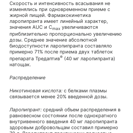
Скорость и интенсивность всасывания не
изменялись при одновременном приеме с
жирной пищей. Фармакокинетика
ларопипранта имеет линейный характер,
значения AUC и C
увеличиваются
max
приблизительно пропорционально увеличению
дозы. Среднее значение абсолютной
биодоступности ларопипранта составляло
примерно 71% после приема двух таблеток
®
препарата Тредаптив
(40 мг ларопипранта)
натощак.
Распределение
Никотиновая кислота:
с белками плазмы
связывается менее 20% введенной дозы.
Ларопипрант:
средний объем распределения в
равновесном состоянии после однократного
внутривенного введения 40 мг ларопипранта
здоровым добровольцам составил примерно