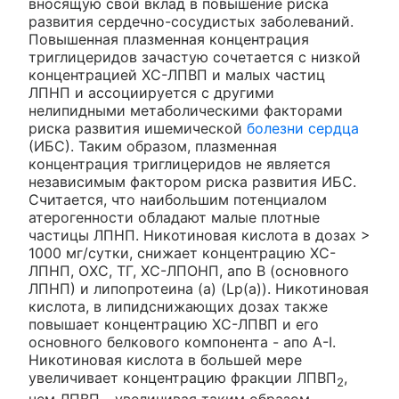
вносящую свой вклад в повышение риска
развития сердечно-сосудистых заболеваний.
Повышенная плазменная концентрация
триглицеридов зачастую сочетается с низкой
концентрацией ХС-ЛПВП и малых частиц
ЛПНП и ассоциируется с другими
нелипидными метаболическими факторами
риска развития ишемической
болезни сердца
(ИБС). Таким образом, плазменная
концентрация триглицеридов не является
независимым фактором риска развития ИБС.
Считается, что наибольшим потенциалом
атерогенности обладают малые плотные
частицы ЛПНП. Никотиновая кислота в дозах >
1000 мг/сутки, снижает концентрацию ХС-
ЛПНП, ОХС, ТГ, ХС-ЛПОНП, апо В (основного
ЛПНП) и липопротеина (a) (Lp(a)). Никотиновая
кислота, в липидснижающих дозах также
повышает концентрацию ХС-ЛПВП и его
основного белкового компонента - апо A-I.
Никотиновая кислота в большей мере
увеличивает концентрацию фракции ЛПВП
,
2
чем ЛПВП
, увеличивая таким образом