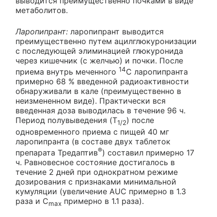
выводится преимущественно почками в виде
метаболитов.
Ларопипрант:
ларопипрант выводится
преимущественно путем ацилглюкуронизации
с последующей элиминацией глюкуронида
через кишечник (с желчью) и почки. После
14
приема внутрь меченного
С ларопипранта
примерно 68 % введенной радиоактивности
обнаруживали в кале (преимущественно в
неизмененном виде). Практически вся
введенная доза выводилась в течение 96 ч.
Период полувыведения (T
) после
1/2
одновременного приема с пищей 40 мг
ларопипранта (в составе двух таблеток
®
препарата Тредаптив
) составил примерно 17
ч. Равновесное состояние достигалось в
течение 2 дней при однократном режиме
дозирования с признаками минимальной
кумуляции (увеличение AUC примерно в 1.3
раза и C
примерно в 1.1 раза).
max