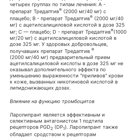
четырех группах по типам лечения: А -
®
препарат Тредаптив
(2000 мг/40 мг) с
®
плацебо; В - препарат Тредаптив
(2000 мг/40
мг) с ацетилсалициловой кислотой в дозе 325
®
мг; С — плацебо; D - препарат Тредаптив
(1000
мг/20 мг) с ацетилсалициловой кислотой в
дозе 325 мг. У здоровых добровольцев,
®
получавших препарат Тредаптив
(2000 мг/40 мг) предварительный прием
ацетилсалициловой кислоты в дозе 325 мг не
оказывал дополнительного эффекта по
уменьшению выраженности "приливов" крови
к коже, вызванных никотиновой кислотой в
липидснижающих дозах.
Влияние на функцию тромбоцитов
Ларопипрант является эффективным и
селективным антагонистом 1 подтипа
рецепторов PGD
(DP
). Ларопипрант также
2
1
обладает сродством к рецепторам