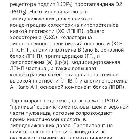
рецептора подтип 1 (DP
) простагландина D2
1
(PGD
). Никотиновая кислота в
2
липидснижающих дозах снижает
концентрацию холестерина липопротеинов
низкой плотности (ХС-ЛПНП), общего
холестерина (ОХС), холестерина
липопротеинов очень низкий плотности (ХС-
ЛПОНП), аполипопротеина В (апо В, основной
белок ЛПНП), триглицеридов (ТГ), и
липопротеина (a) (Lp(a), модифицированная
ЛПНП частица), а также повышает
концентрацию холестерина липопротеинов
высокой плотности (ЛПВП) и аполипопротеина
A-I (апо A-I, основной компонент белка ЛПВП).
Ларопипрант подавляет, вызываемые PGD2
"приливы" крови к коже головы, шеи и верхней
части туловища, которые сопровождают
прием никотиновой кислоты в
липидснижающих дозах. Ларопипрант не
влияет на концентрацию липидов и не
оказывает влияние на фармакодинамику