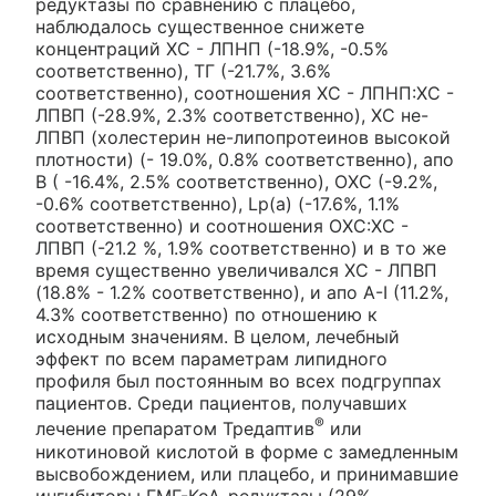
редуктазы по сравнению с плацебо,
наблюдалось существенное снижете
концентраций ХС - ЛПНП (-18.9%, -0.5%
соответственно), ТГ (-21.7%, 3.6%
соответственно), соотношения ХС - ЛПНП:ХС -
ЛПВП (-28.9%, 2.3% соответственно), ХС не-
ЛПВП (холестерин не-липопротеинов высокой
плотности) (- 19.0%, 0.8% соответственно), апо
В ( -16.4%, 2.5% соответственно), ОХС (-9.2%,
-0.6% соответственно), Lp(a) (-17.6%, 1.1%
соответственно) и соотношения ОХС:ХС -
ЛПВП (-21.2 %, 1.9% соответственно) и в то же
время существенно увеличивался ХС - ЛПВП
(18.8% - 1.2% соответственно), и апо A-I (11.2%,
4.3% соответственно) по отношению к
исходным значениям. В целом, лечебный
эффект по всем параметрам липидного
профиля был постоянным во всех подгруппах
пациентов. Среди пациентов, получавших
®
лечение препаратом Тредаптив
или
никотиновой кислотой в форме с замедленным
высвобождением, или плацебо, и принимавшие
ингибиторы ГМГ-КоА-редуктазы (29%