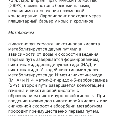
70 л. Ларопипрант практически полностью
(>99%) связывается с белками плазмы,
независимо от значения плазменной
концентрации. Ларопипрант проходит через
плацентарный барьер у крыс и кроликов.
Метаболизм
Никотиновая кислота:
никотиновая кислота
метаболизируется двумя путями в
зависимости от дозы и скорости введения.
Первый путь завершается формированием,
никотинамидадениндинуклеотида (НАД) и
никотинамида. У людей никотинамид далее
метаболизируется до N-метилникотинамида
(МНА) и N-4-метил-2-пиридон-5-карбоксамида
(2PY). Второй путь завершается конъюгацией
глицина и никотиновой кислоты с
образованием никотинуроновой кислоты. При
введении низких доз никотиновой кислоты или
сниженной скорости абсорбции метаболизм
проходит преимущественно первым путем.