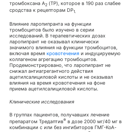
тромбоксана А
(TP), которое в 190 раз слабее
2
сродства к рецепторам DP
1.
Влияние ларопипранта на функции
тромбоцитов было изучено в серии
исследований. В терапевтических дозах
ларопипрант не оказывал клинически
значимого влияния на функции тромбоцитов,
включая время
кровотечения
и индуцируемую
коллагеном агрегацию тромбоцитов.
Продемонстрировано, что ларопипрант не
снижал антиагрегантного действия
ацетилсалициловой кислоты и не оказывал
влияния на время кровотечения на фоне
приема ацетилсалициловой кислоты.
Клинические исследования
В группах пациентов, получавших лечение
®
препаратом Тредаптив
в дозе 2000 мг/40 мг в
комбинации с или без ингибиторов ГМГ-КоА-