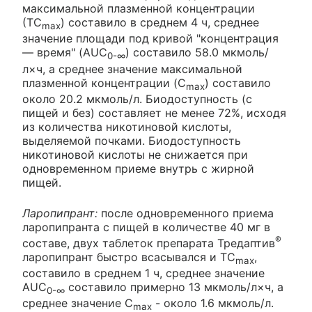
максимальной плазменной концентрации
(ТC
) составило в среднем 4 ч, среднее
max
значение площади под кривой "концентрация
— время" (AUC
) составило 58.0 мкмоль/
0-∞
л×ч, а среднее значение максимальной
плазменной концентрации (C
) составило
max
около 20.2 мкмоль/л. Биодоступность (с
пищей и без) составляет не менее 72%, исходя
из количества никотиновой кислоты,
выделяемой почками. Биодоступность
никотиновой кислоты не снижается при
одновременном приеме внутрь с жирной
пищей.
Ларопипрант:
после одновременного приема
ларопипранта с пищей в количестве 40 мг в
®
составе, двух таблеток препарата Тредаптив
ларопипрант быстро всасывался и ТC
,
max
составило в среднем 1 ч, среднее значение
AUC
составило примерно 13 мкмоль/л×ч, а
0-∞
среднее значение C
- около 1.6 мкмоль/л.
max