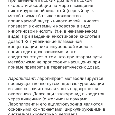
При введении высоких доз или высокой
скорости абсорбции по мере насыщения
никотинуроновой кислотой (первый путь
метаболизма) большее количество
принимаемой внутрь никотиновой - кислоты
попадает в системный кровоток в виде
никотиновой кислоты (т.е. в неизмененном
виде). При введении никотиновой кислоты в
дозах 1 -2 г увеличение плазменной
концентрации никотинуроновой кислоты
происходит дозозависимо, и это
свидетельствует о том, что при втором пути
метаболизма не происходит насыщения при
приеме препарата в терапевтических дозах.
Ларопипрант:
ларопипрант метаболизируется
преимущественно путем ацилглюкуронизации
и лишь незначительная часть подвергается
окислению. Далее ацилглюкуронид выводится
через кишечник (с желчью) и почками.
Ларопипрант и его ацилглюкуронид являются
основными компонентами, циркулирующими в
системном кровотоке у человека.