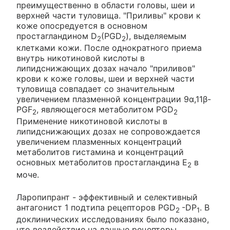
преимущественно в области головы, шеи и
верхней части туловища. "Приливы" крови к
коже опосредуется в основном
простагландином D
(PGD
), выделяемым
2
2
клетками кожи. После однократного приема
внутрь никотиновой кислоты в
липидснижающих дозах начало "приливов"
крови к коже головы, шеи и верхней части
туловища совпадает со значительным
увеличением плазменной концентрации 9α,11β-
PGF
, являющегося метаболитом PGD
2
2
Применение никотиновой кислоты в
липидснижающих дозах не сопровождается
увеличением плазменных концентраций
метаболитов гистамина и концентраций
основных метаболитов простагландина Е
в
2
моче.
Ларопипрант - эффективный и селективный
антагонист 1 подтипа рецепторов PGD
-DP
. В
2
1
доклинических исследованиях было показано,
что воздействие на данные рецепторы