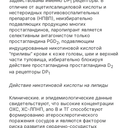
задействованы именно DP
рецепторы. В
1
отличие от ацетилсалициловой кислоты и
нестероидных противовоспалительных
препаратов (НПВП), неизбирательно
подавляющих продукцию многих
простагландинов, ларопипрант является
селективным антагонистом только
простагландина PGD
, подавляющим
2
индуцированные никотиновой кислотой
"приливы" крови к коже головы, шеи и верхней
части туловища, избирательно блокируя
действие простагландина простагландина D
2
на рецепторы DP
1
Действие никотиновой кислоты на липиды
Клинические. и эпидемиологические данные
свидетельствуют, что высокие концентрации
ОХС, ХС-ЛПНП, апо В и ТГ способствуют
формированию атеросклеротического
поражения сосудов и являются фактором
риска развития сердечно-сосудистых