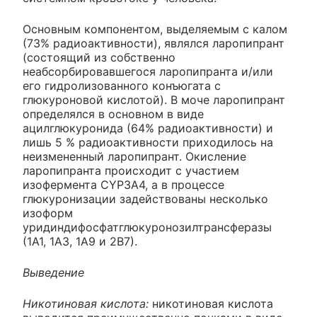
Основным компонентом, выделяемым с калом
(73% радиоактивности), являлся ларопипрант
(состоящий из собственно
неабсорбировавшегося ларопипранта и/или
его гидролизованного конъюгата с
глюкуроновой кислотой). В моче ларопипрант
определялся в основном в виде
ацилглюкуронида (64% радиоактивности) и
лишь 5 % радиоактивности приходилось на
неизмененный ларопипрант. Окисление
ларопипранта происходит с участием
изофермента CYP3A4, а в процессе
глюкуронизации задействованы несколько
изоформ
уридиндифосфатглюкуронозилтрансферазы
(1А1, 1АЗ, 1А9 и 2В7).
Выведение
Никотиновая кислота:
никотиновая кислота