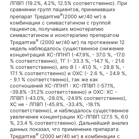
ЛПВП (19.2%, 4.2%, 12.5% соответственно). При
сравнении групп пациентов, принимавших
®
препарат Тредаптив
(2000 мг/40 мг) в
комбинации с симвастатином с группой
пациентов, получавших монотерапию
симвастатином и ионотерапию препаратом
®
Тредаптив
(2000 мг/40 мг) па протяжении 12
недель наблюдалось существенное снижение
концентраций ХС-ЛПНП (-47.9%, - 37.0 %, -17.0
% соответственно), ТГ (- 33.3 %, -14.7 %, - 21.6
% соответственно), апо В ( - 41.0 %, - 28.8 %, -
17.1 % соответственно) и ОХС (- 2.6 %, - 24.9 %,
- 9.1 % соответственно), так же как
соотношений ХС-ЛПНП : ХС-ЛПВП (-57.1%,
-39.8% -31.2% соответственно) и ОХС: ХС -
ЛПВП (-43.0%, -28.0%, -24.9% соответственно),
ХС не - ЛПВП (-45.8%, -33.4%, -18.1%
соответственно), и наблюдалось существенное
увеличение концентрации ХС-ЛПВП (27.5 %, 6.0
%, 23.4 % соответственно). Дальнейший анализ
данных показал, что применение препарата
®
Тредаптив
(2000 мг/40 мг) в комбинации с