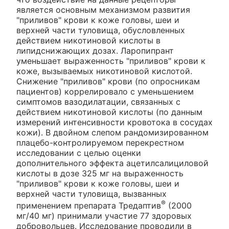
является основным механизмом развития
"приливов" крови к коже головы, шеи и
верхней части туловища, обусловленных
действием никотиновой кислоты в
липидснижающих дозах. Ларопипрант
уменьшает выраженность "приливов" крови к
коже, вызываемых никотиновой кислотой.
Снижение "приливов" крови (по опросникам
пациентов) коррелировало с уменьшением
симптомов вазодилатации, связанных с
действием никотиновой кислоты (по данным
измерений интенсивности кровотока в сосудах
кожи). В двойном слепом рандомизированном
плацебо-контролируемом перекрестном
исследовании с целью оценки
дополнительного эффекта ацетилсалициловой
кислоты в дозе 325 мг на выраженность
"приливов" крови к коже головы, шеи и
верхней части туловища, вызванных
®
применением препарата Тредаптив
(2000
мг/40 мг) принимали участие 77 здоровых
добровольцев. Исследование проводили в