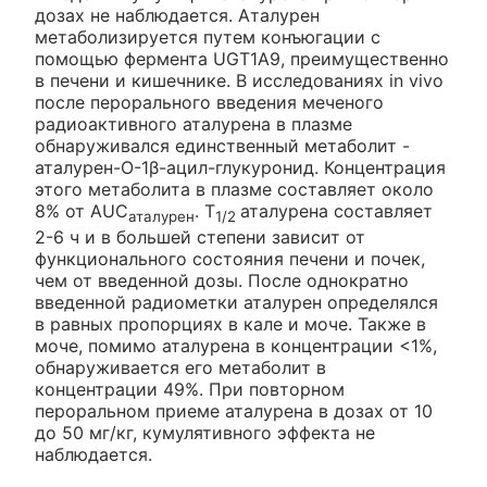
дозах не наблюдается. Аталурен
метаболизируется путем конъюгации с
помощью фермента UGT1A9, преимущественно
в печени и кишечнике. В исследованиях in vivo
после перорального введения меченого
радиоактивного аталурена в плазме
обнаруживался единственный метаболит -
аталурен-O-1β-ацил-глукуронид. Концентрация
этого метаболита в плазме составляет около
8% от AUC
. T
аталурена составляет
аталурен
1/2
2-6 ч и в большей степени зависит от
функционального состояния печени и почек,
чем от введенной дозы. После однократно
введенной радиометки аталурен определялся
в равных пропорциях в кале и моче. Также в
моче, помимо аталурена в концентрации <1%,
обнаруживается его метаболит в
концентрации 49%. При повторном
пероральном приеме аталурена в дозах от 10
до 50 мг/кг, кумулятивного эффекта не
наблюдается.