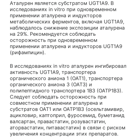
Аталурен является субстратом UGT1A9. В
исследованиях in vitro при одновременном
применении аталурена и индукторов
метаболических ферментов, включая UGT1A9,
наблюдалось снижение экспозиции аталурена
на 29%. Рекомендуется соблюдать
осторожность при одновременном
применении аталурена и индукторов UGT1A9
(рифампицин).
В исследованиях in vitro аталурен ингибировал
активность UGT1A9, транспортера
органического аниона 1 (ОАТ1), транспортера
органического аниона 3 (OAT3) и
полипептидного транспортера 1B3 (OATP1B3).
Следует соблюдать осторожность при
совместном применении аталурена и
субстратов ОАТ1 или OATP1B3 (осельтамивир,
ацикловир, каптоприл, фуросемид, буметанид
валсартан, правастатин, розувастатин,
аторвастатин, питавастатин) в связи с риском
увеличения концентрации этих препаратов.