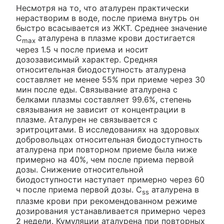
Несмотря на то, что аталурен практически
нерастворим в воде, после приема внутрь он
быстро всасывается из ЖКТ. Среднее значение
C
аталурена в плазме крови достигается
max
через 1.5 ч после приема и носит
дозозависимый характер. Средняя
относительная биодоступность аталурена
составляет не менее 55% при приеме через 30
мин после еды. Связывание аталурена с
белками плазмы составляет 99.6%, степень
связывания не зависит от концентрации в
плазме. Аталурен не связывается с
эритроцитами. В исследованиях на здоровых
добровольцах относительная биодоступность
аталурена при повторном приеме была ниже
примерно на 40%, чем после приема первой
дозы. Снижение относительной
биодоступности наступает примерно через 60
ч после приема первой дозы. C
аталурена в
ss
плазме крови при рекомендованном режиме
дозирования устанавливается примерно через
2 недели. Кумуляции аталурена при повторных