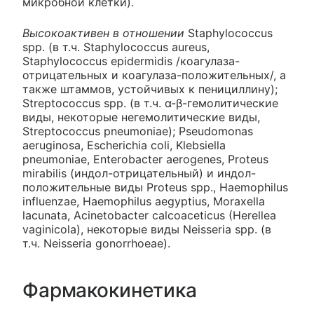
микробной клетки).
Высокоактивен в отношении
Staphylococcus
spp. (в т.ч. Staphylococcus aureus,
Staphylococcus epidermidis /коагулаза-
отрицательных и коагулаза-положительных/, а
также штаммов, устойчивых к пенициллину);
Streptococcus spp. (в т.ч. α-β-гемолитические
виды, некоторые негемолитические виды,
Streptococcus pneumoniae); Pseudomonas
aeruginosa, Escherichia coli, Klebsiella
pneumoniae, Enterobacter aerogenes, Proteus
mirabilis (индол-отрицательный) и индол-
положительные виды Proteus spp., Haemophilus
influenzae, Haemophilus aegyptius, Moraxella
lacunata, Acinetobacter calcoaceticus (Herellea
vaginicola), некоторые виды Neisseria spp. (в
т.ч. Neisseria gonorrhoeae).
Фармакокинетика