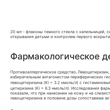
20 мл - флаконы темного стекла c капельницей, 
открывания детьми и контролем первого вскрытия
Фармакологическое д
Противоаллергическое средство
.
Левоцетиризин,
избирательным антагонистом периферических ги
левоцетиризина (Ki = 3.2 нмоль/л) с гистаминов
цетиризина (Ki = 6.3 нмоль/л). Исследования фа
показали, что при нанесении на кожу и на слизи
левоцетиризина в половине дозы сопоставима ак