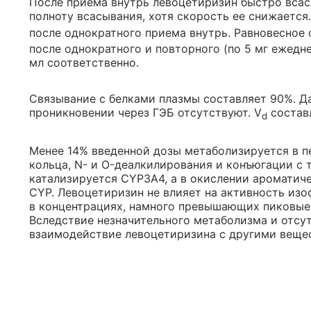
После приема внутрь левоцетиризин быстро всас
полноту всасывания, хотя скорость ее снижается.
после однократного приема внутрь. Равновесное 
после однократного и повторного (по 5 мг ежедне
мл соответственно.
Связывание с белками плазмы составляет 90%. Да
проникновении через ГЭБ отсутствуют. V
составл
d
Менее 14% введенной дозы метаболизируется в п
кольца, N- и O-деалкилирования и конъюгации с
катализируется CYP3A4, а в окислении ароматич
CYP. Левоцетиризин не влияет на активность изо
в концентрациях, намного превышающих пиковые 
Вследствие незначительного метаболизма и отсу
взаимодействие левоцетиризина с другими веще