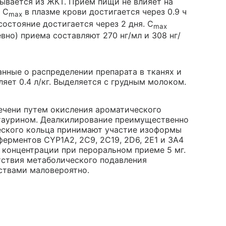
ывается из ЖКТ. Прием пищи не влияет на
 C
в плазме крови достигается через 0.9 ч
max
состояние достигается через 2 дня. C
max
вно) приема составляют 270 нг/мл и 308 нг/
нные о распределении препарата в тканях и
яет 0.4 л/кг. Выделяется с грудным молоком.
ечени путем окисления ароматического
 таурином. Деалкилирование преимущественно
еского кольца принимают участие изоформы
ферментов CYP1A2, 2C9, 2C19, 2D6, 2E1 и 3A4
концентрации при пероральном приеме 5 мг.
тствия метаболического подавления
ствами маловероятно.