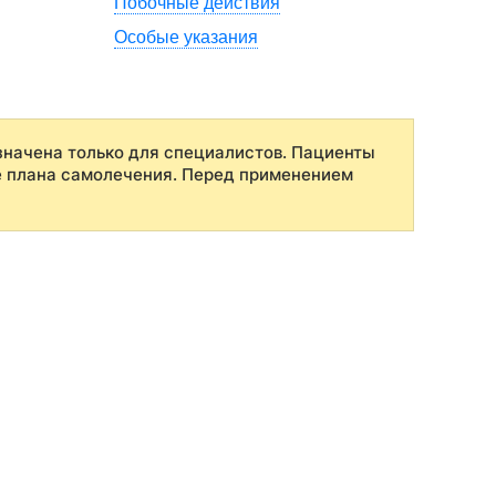
Побочные действия
Особые указания
начена только для специалистов. Пациенты
е плана самолечения. Перед применением