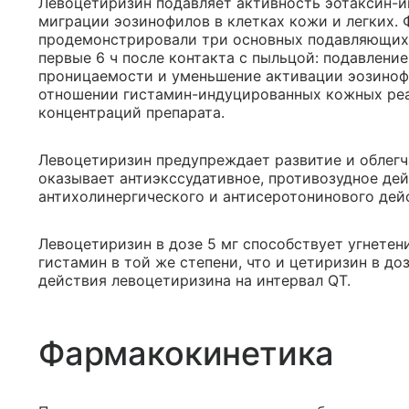
Левоцетиризин подавляет активность эотаксин-
миграции эозинофилов в клетках кожи и легких.
продемонстрировали три основных подавляющих 
первые 6 ч после контакта с пыльцой: подавлени
проницаемости и уменьшение активации эозинофи
отношении гистамин-индуцированных кожных реа
концентраций препарата.
Левоцетиризин предупреждает развитие и облегч
оказывает антиэкссудативное, противозудное дей
антихолинергического и антисеротонинового дей
Левоцетиризин в дозе 5 мг способствует угнете
гистамин в той же степени, что и цетиризин в доз
действия левоцетиризина на интервал QT.
Фармакокинетика