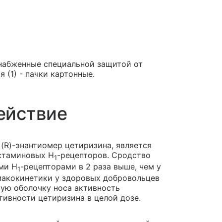
снабженные специальной защитой от
 (1) - пачки картонные.
ействие
 (R)-энантиомер цетиризина, является
стаминовых Н
-рецепторов. Сродство
1
ыми H
-рецепторами в 2 раза выше, чем у
1
рмакокинетики у здоровых добровольцев
стую оболочку носа активность
тивности цетиризина в целой дозе.