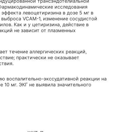
индуцированной трансэндотелиальной
 Фармакодинамические исследования
эффекта левоцетиризина в дозе 5 мг в
е выброса VCAM-1, изменение сосудистой
лов. Как и у цетиризина, действие в
кций не зависит от плазменных
ает течение аллергических реакций,
ствие; практически не оказывает
ствия.
нию воспалительно-экссудативной реакции на
е 10 мг. ЭКГ не выявила значительного