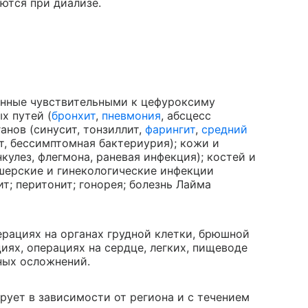
тся при диализе.
анные чувствительными к цефуроксиму
х путей (
бронхит
,
пневмония
, абсцесс
анов (синусит, тонзиллит,
фарингит
,
средний
т, бессимптомная бактериурия); кожи и
кулез, флегмона, раневая инфекция); костей и
ушерские и гинекологические инфекции
ит; перитонит; гонорея; болезнь Лайма
рациях на органах грудной клетки, брюшной
иях, операциях на сердце, легких, пищеводе
ных осложнений.
рует в зависимости от региона и с течением