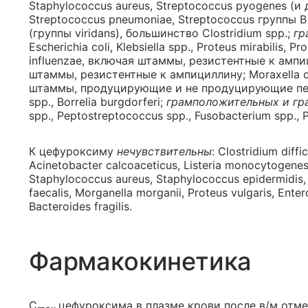
Staphylococcus aureus, Streptococcus pyogenes (и
Streptococcus pneumoniae, Streptococcus группы В (
(группы viridans), большинство Clostridium spp.;
гр
Escherichia coli, Klebsiella spp., Proteus mirabilis, P
influenzae, включая штаммы, резистентные к ампиц
штаммы, резистентные к ампициллину; Moraxella cat
штаммы, продуцирующие и не продуцирующие пеници
spp., Borrelia burgdorferi;
грамположительных и гр
spp., Peptostreptococcus spp., Fusobacterium spp., 
К цефуроксиму
нечувствительны
: Clostridium diff
Acinetobacter calcoaceticus, Listeria monocytoge
Staphylococcus aureus, Staphylococcus epidermidis, 
faecalis, Morganella morganii, Proteus vulgaris, Enter
Bacteroides fragilis.
Фармакокинетика
C
цефуроксима в плазме крови после в/м отме