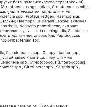
 других бета-гемолитические стрептококки),
Streptococcus agalactiae), Streptococcus mitis
амотрицательных микроорганизмов:
rovidencia spp., Proteus rettgeri, Haemophilus
иллину; Haemophilus parainfluenzae, включая
arrhalis, Neisseria gonorrhoeae, включая
ллиназу, Neisseria meningitidis, Salmonella
амотрицательных анаэробов:
Peptococcus
Propionibacterium spp.
icile, Pseudomonas spp., Campylobacter spp.,
nes, устойчивые к метициллину штаммы
Legionella spp., Streptococcus (Enterococcus)
obacter spp., Citrobacter spp., Serratia spp.,
чается в период от 30 до 45 минут.