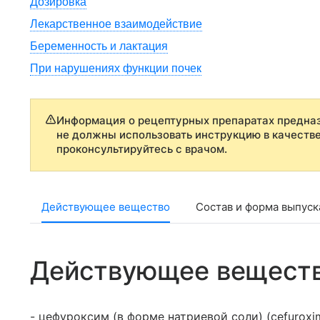
Дозировка
Лекарственное взаимодействие
Беременность и лактация
При нарушениях функции почек
Информация о рецептурных препаратах предназ
не должны использовать инструкцию в качеств
проконсультируйтесь с врачом.
Действующее вещество
Состав и форма выпуск
Действующее вещест
- цефуроксим (в форме натриевой соли) (cefuroxi