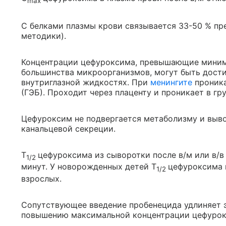
max
С белками плазмы крови связывается 33-50 % пр
методики).
Концентрации цефуроксима, превышающие мини
большинства микроорганизмов, могут быть дости
внутриглазной жидкостях. При
менингите
проника
(ГЭБ). Проходит через плаценту и проникает в гр
Цефуроксим не подвергается метаболизму и выв
канальцевой секреции.
T
цефуроксима из сыворотки после в/м или в/в
1/2
минут. У новорожденных детей T
цефуроксима 
1/2
взрослых.
Сопутствующее введение пробенецида удлиняет 
повышению максимальной концентрации цефурок