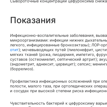
Сывороточные концентрации цефуроксима снижаю
Показания
Инфекционно-воспалительные заболевания, вызв
микроорганизмами: инфекции нижних дыхательны
легкого, инфицированные бронхоэктазы); ЛОР-орг
отит
); мочевыводящих путей (пиелонефрит, цисти
мягких тканей (рожа, пиодермия, импетиго, фурун
суставов (остеомиелит, септический артрит); ак
(эндометрит, аднексит, цервицит); сепсис; менинг
(боррелиоз).
Профилактика инфекционных осложнений при опе
полости, малого таза, при ортопедических операц
и сосудах при высокой степени риска инфекцион
Чувствительность бактерий к цефуроксиму варьи