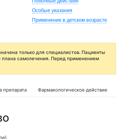
Побочные действия
Особые указания
Применение в детском возрасте
начена только для специалистов. Пациенты
е плана самолечения. Перед применением
а препарата
Фармакологическое действие
Фармако
во
me)